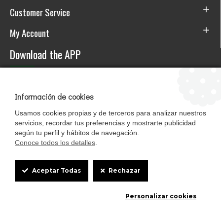
Customer Service
My Account
Download the APP
Información de cookies
Usamos cookies propias y de terceros para analizar nuestros
servicios, recordar tus preferencias y mostrarte publicidad
según tu perfil y hábitos de navegación.
Conoce todos los detalles
.
Cookie
Mascotasalfalfa es de StrongCages S.L. CIF B-90150608 | C/ Pintores 6-8,
Aceptar Todas
Rechazar
Pol. Ind. Gandul C.P. 41510 Mairena del Alcor (Sevilla)
Box
Diseño y Tienda web: InterIberica
Personalizar cookies
Settings
0
0
Home
Wishlist
Compare
Email
Call us