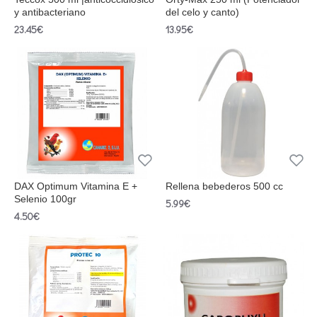
y antibacteriano
del celo y canto)
23.45€
13.95€
DAX Optimum Vitamina E +
Rellena bebederos 500 cc
Selenio 100gr
5.99€
4.50€