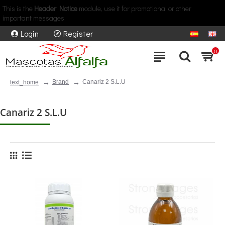
This is the
Header Notice
module, use it for promotional or other
important messages.
Login
Register
0
Brand
Canariz 2 S.L.U
text_home
Canariz 2 S.L.U