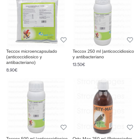
Teccox microencapsulado
Teccox 250 ml |anticoccidiosico
(anticoccidiosico y
y antibacteriano
antibacteriano)
13.50€
8.90€
Teccox 500 ml |anticoccidiosico
Orty-Max 250 ml (Potenciador