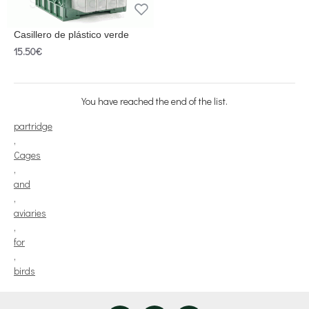
Casillero de plástico verde
15.50€
You have reached the end of the list.
partridge
,
Cages
,
and
,
aviaries
,
for
,
birds