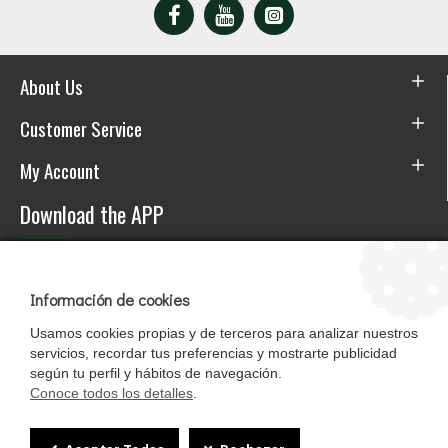
About Us
Customer Service
My Account
Download the APP
Información de cookies
Usamos cookies propias y de terceros para analizar nuestros
servicios, recordar tus preferencias y mostrarte publicidad
según tu perfil y hábitos de navegación.
Conoce todos los detalles
.
Cookie
Mascotasalfalfa es de StrongCages S.L. CIF B-90150608 | C/ Pintores 6-8,