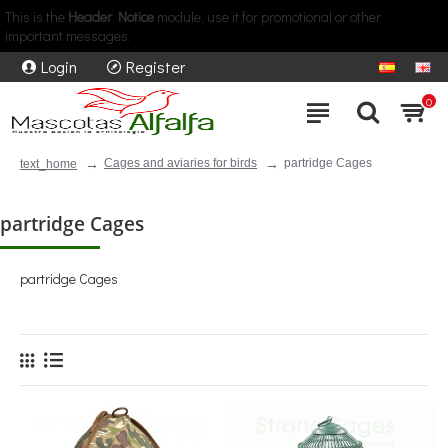
This is the
Header Notice
module, use it for promotional or other
important messages.
Login
Register
0
Cages and aviaries for birds
partridge Cages
text_home
partridge Cages
partridge Cages