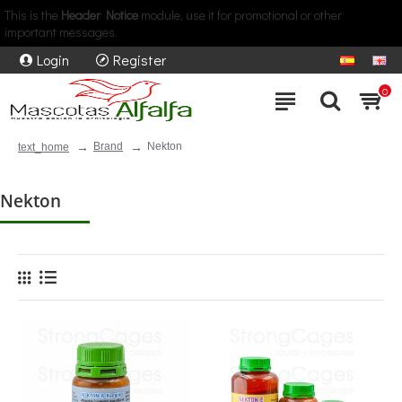
This is the
Header Notice
module, use it for promotional or other
important messages.
Login
Register
0
Brand
Nekton
text_home
Nekton