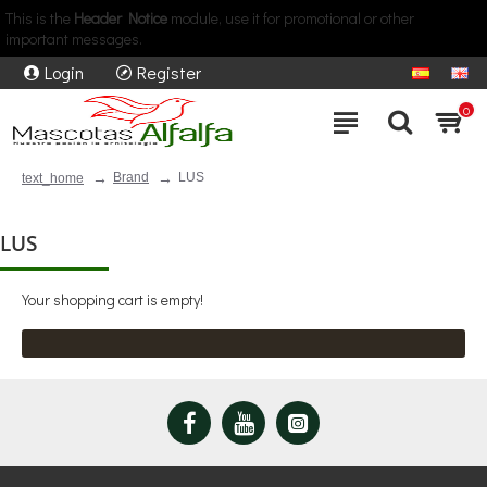
This is the
Header Notice
module, use it for promotional or other
important messages.
Login
Register
0
Brand
LUS
text_home
LUS
Your shopping cart is empty!