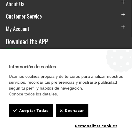
About Us
Customer Service
My Account
Download the APP
Información de cookies
Usamos cookies propias y de terceros para analizar nuestros
servicios, recordar tus preferencias y mostrarte publicidad
según tu perfil y hábitos de navegación.
Conoce todos los detalles
.
Cookie
Mascotasalfalfa es de StrongCages S.L. CIF B-90150608 | C/ Pintores 6-8,
Aceptar Todas
Rechazar
Pol. Ind. Gandul C.P. 41510 Mairena del Alcor (Sevilla)
Box
Diseño y Tienda web: InterIberica
Personalizar cookies
Settings
0
0