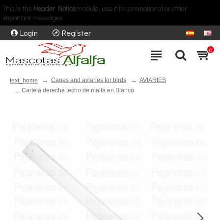
This is the
Header Notice
module, use it for promotional or other
important messages.
Login
Register
0
Cages and aviaries for birds
AVIARIES
text_home
Cartela derecha techo de malla en Blanco