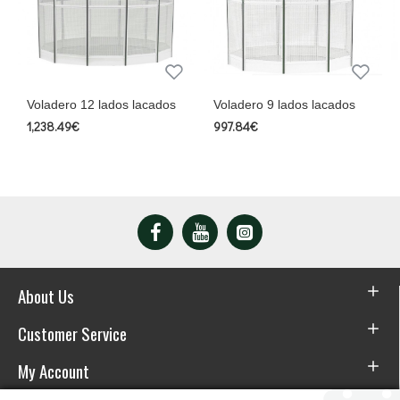
 lados lacados
Voladero 9 lados lacados
Voladero 9 lados
galvanizados
997.84€
995.00€
About Us
Customer Service
My Account