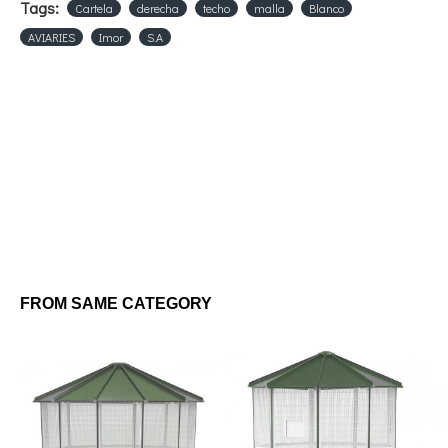
Tags:
Cartela
derecha
techo
malla
Blanco
AVIARIES
Imor
S.A
FROM SAME CATEGORY