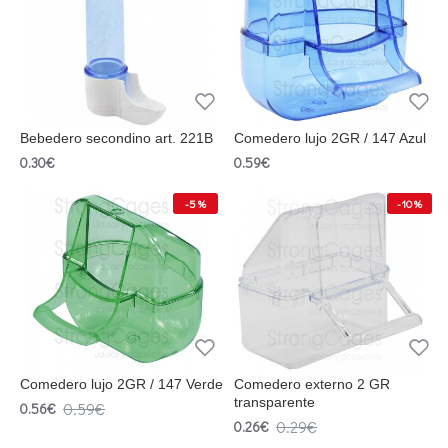
Bebedero secondino art. 221B
Comedero lujo 2GR / 147 Azul
0.30€
0.59€
-5 %
-10 %
Comedero lujo 2GR / 147 Verde
Comedero externo 2 GR
transparente
0.59€
0.56€
0.29€
0.26€