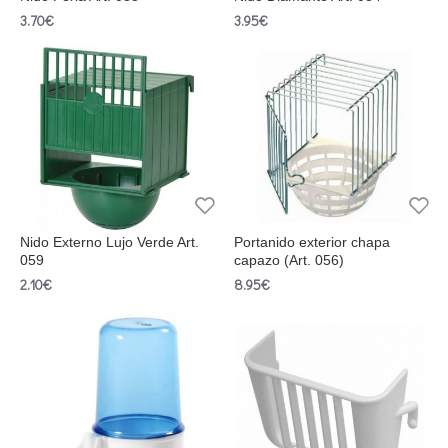
3.70€
3.95€
Nido Externo Lujo Verde Art.
Portanido exterior chapa
059
capazo (Art. 056)
2.10€
8.95€