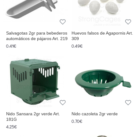
Salvagotas 2gr para bebederos
Huevos falsos de Agapornis Art.
automáticos de pájaros Art. 219
309
0.41€
0.49€
Nido Sansara 2gr verde Art.
Nido cazoleta 2gr verde
181G
0.70€
4.25€