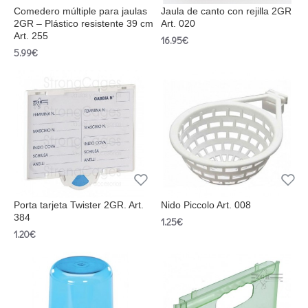
Comedero múltiple para jaulas
Jaula de canto con rejilla 2GR
2GR – Plástico resistente 39 cm
Art. 020
Art. 255
16.95€
5.99€
Porta tarjeta Twister 2GR. Art.
Nido Piccolo Art. 008
384
1.25€
1.20€