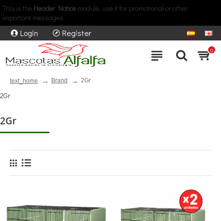
This is the
Header Notice
module, use it for promotional or other
important messages.
Login
Register
0
Brand
2Gr
text_home
2Gr
2Gr