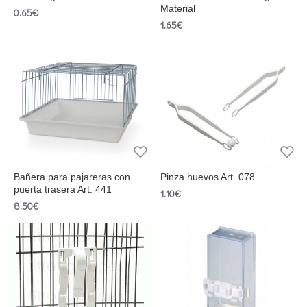
Material
0.65€
1.65€
Bañera para pajareras con
Pinza huevos Art. 078
puerta trasera Art. 441
1.10€
8.50€