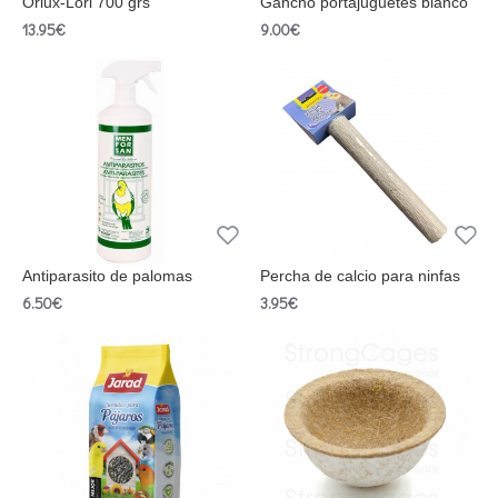
Orlux-Lori 700 grs
Gancho portajuguetes blanco
13.95€
9.00€
Antiparasito de palomas
Percha de calcio para ninfas
6.50€
3.95€