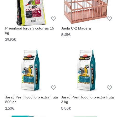
Premifood loros y cotorras 15
Jaula C-2 Madera
kg
8.45€
29.95€
Jarad Premifood loro extra fruta
Jarad Premifood loro extra fruta
800 gr
3 kg
2.50€
8.85€