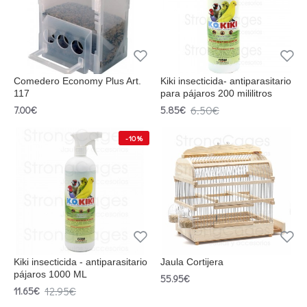
Comedero Economy Plus Art.
Kiki insecticida- antiparasitario
117
para pájaros 200 mililitros
6.50€
7.00€
5.85€
-10 %
Kiki insecticida - antiparasitario
Jaula Cortijera
pájaros 1000 ML
55.95€
12.95€
11.65€