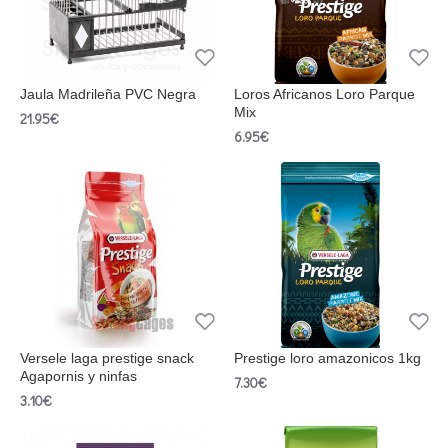
Jaula Madrileña PVC Negra
Loros Africanos Loro Parque
Mix
21.95€
6.95€
Versele laga prestige snack
Prestige loro amazonicos 1kg
Agapornis y ninfas
7.30€
3.10€