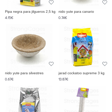
Pipa negra para jilgueros 2,5 kg
nido yute para canario
4.15€
0.74€
nido yute para silvestres
jarad cockatoo supreme 3 kg
0.67€
13.87€