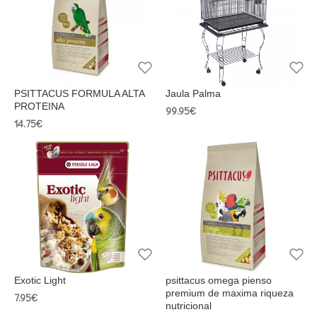
PSITTACUS FORMULA ALTA
Jaula Palma
PROTEINA
99.95€
14.75€
Exotic Light
psittacus omega pienso
premium de maxima riqueza
7.95€
nutricional