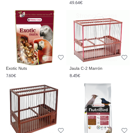
49.64€
Exotic Nuts
Jaula C-2 Marrón
7.60€
8.45€