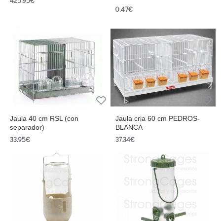
425.95€
0.47€
Jaula 40 cm RSL (con
Jaula cria 60 cm PEDROS-
separador)
BLANCA
33.95€
37.34€