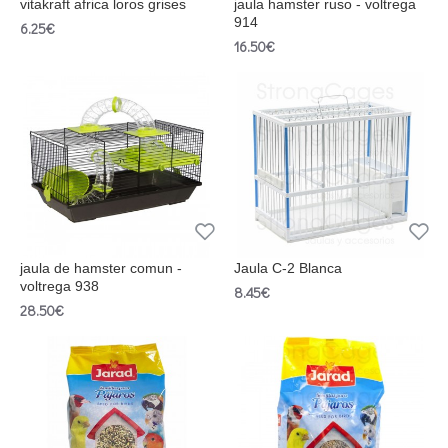
vitakraft africa loros grises
jaula hamster ruso - voltrega
914
6.25€
16.50€
jaula de hamster comun -
Jaula C-2 Blanca
voltrega 938
8.45€
28.50€