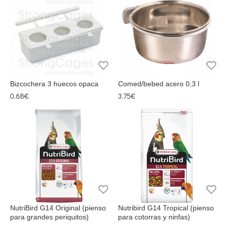
Bizcochera 3 huecos opaca
Comed/bebed acero 0,3 l
0.68€
3.75€
NutriBird G14 Original (pienso
Nutribird G14 Tropical (pienso
para grandes periquitos)
para cotorras y ninfas)