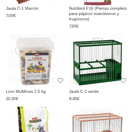
Jaula C-1 Marrón
Nutribird F16 (Pienso completo
para pájaros insectivoros y
7.00€
frugívoros)
7.95€
Loro Multifruta 2,5 kg
Jaula C-2 verde
20.30€
8.45€