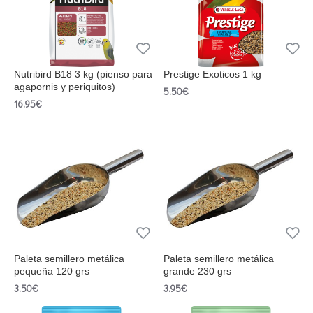
Nutribird B18 3 kg (pienso para
Prestige Exoticos 1 kg
agapornis y periquitos)
5.50€
16.95€
Paleta semillero metálica
Paleta semillero metálica
pequeña 120 grs
grande 230 grs
3.50€
3.95€