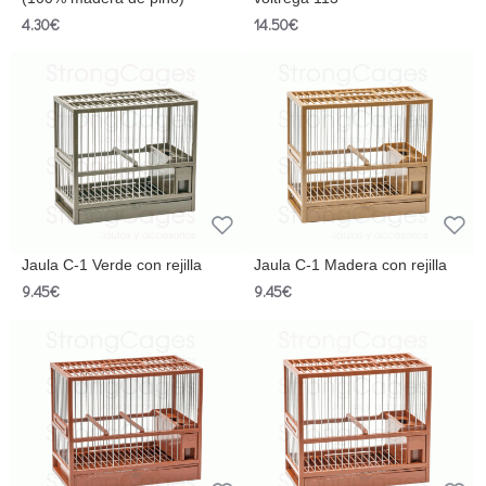
4.30€
14.50€
Jaula C-1 Verde con rejilla
Jaula C-1 Madera con rejilla
9.45€
9.45€