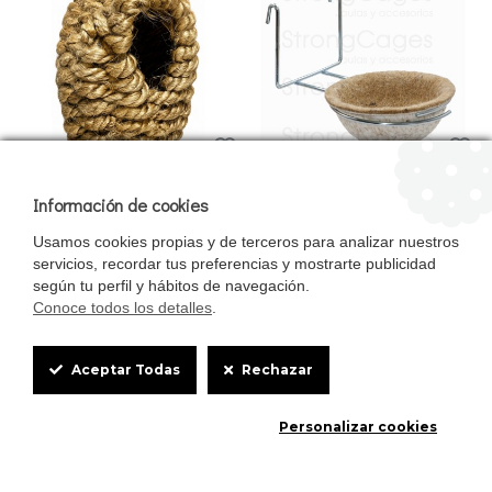
nido para pájaros exóticos
nido para colorines
Información de cookies
1.75€
2.37€
Usamos cookies propias y de terceros para analizar nuestros
servicios, recordar tus preferencias y mostrarte publicidad
según tu perfil y hábitos de navegación.
Conoce todos los detalles
.
Cookie
Aceptar Todas
Rechazar
Box
Personalizar cookies
Settings
0
0
Portamedicinas Para Semillas
Best Condition Semillas de la
Inicio
Favoritos
Comparar
Email
Teléfono
Platino
Salud (Manitoba)