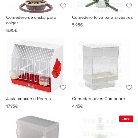
Comedero de cristal para
Comedero tolva para silvestres
colgar
5.95€
8.95€
Jaula concurso Pedros
Comedero aves Comodore
17.95€
4.45€
-10 %