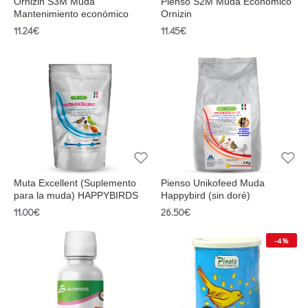
Ornizin S3M Muda
Pienso S2M Muda Economico
Mantenimiento económico
Ornizin
11.24€
11.45€
Muta Excellent (Suplemento
Pienso Unikofeed Muda
para la muda) HAPPYBIRDS
Happybird (sin doré)
11.00€
26.50€
-4 %