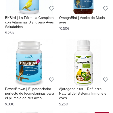
BKBird | La Fórmula Completa
OmegaBird | Aceite de Muda
con Vitaminas B y K para Aves
aves
Saludables
10.50€
5.95€
PowerBrown | El potenciador
Ajoregano plus – Refuerzo
perfecto de feomelaninas para
Natural del Sistema Inmune en
el plumaje de sus aves
Aves
9.00€
5.25€