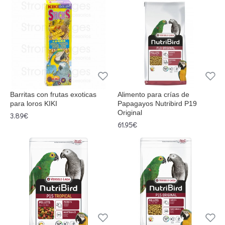
Barritas con frutas exoticas
Alimento para crí­as de
para loros KIKI
Papagayos Nutribird P19
Original
3.89€
61.95€