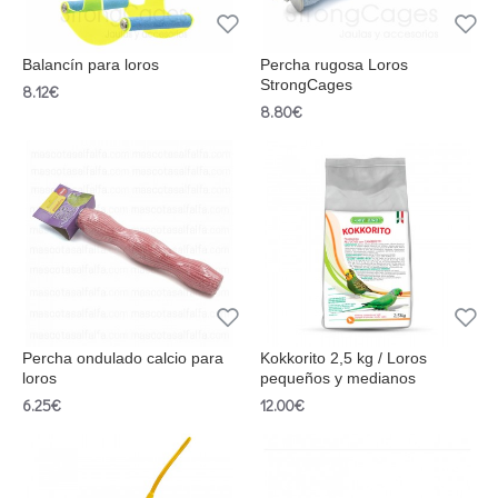
Balancín para loros
Percha rugosa Loros
StrongCages
8.12€
8.80€
Percha ondulado calcio para
Kokkorito 2,5 kg / Loros
loros
pequeños y medianos
6.25€
12.00€