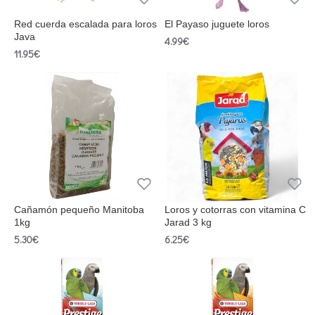
Red cuerda escalada para loros
El Payaso juguete loros
Java
4.99€
11.95€
Cañamón pequeño Manitoba
Loros y cotorras con vitamina C
1kg
Jarad 3 kg
5.30€
6.25€