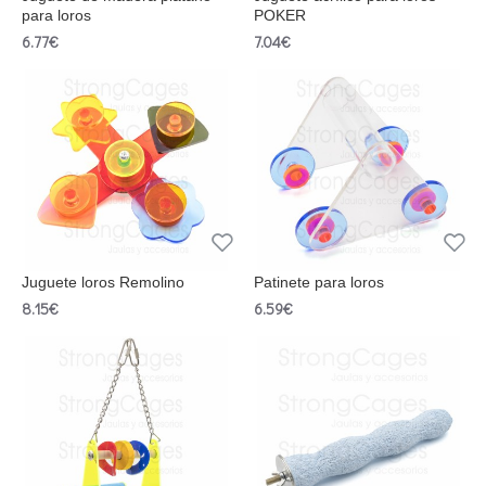
para loros
POKER
6.77€
7.04€
Juguete loros Remolino
Patinete para loros
8.15€
6.59€