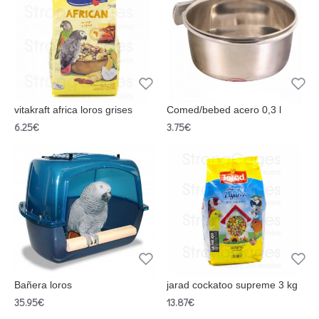
vitakraft africa loros grises
Comed/bebed acero 0,3 l
6.25€
3.75€
Bañera loros
jarad cockatoo supreme 3 kg
35.95€
13.87€