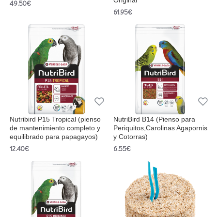
Original
49.50€
61.95€
Nutribird P15 Tropical (pienso
NutriBird B14 (Pienso para
de mantenimiento completo y
Periquitos,Carolinas Agapornis
equilibrado para papagayos)
y Cotorras)
12.40€
6.55€