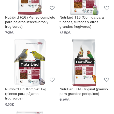
Nutribird F16 (Pienso completo
Nutribird T16 (Comida para
para pájaros insectivoros y
tucanes, turacos y otros
frugívoros)
grandes frugívoros)
7.95€
63.50€
Nutribird Uni Komplet 1kg
NutriBird G14 Original (pienso
(pienso para pájaros
para grandes periquitos)
frugívoros)
11.85€
9.95€