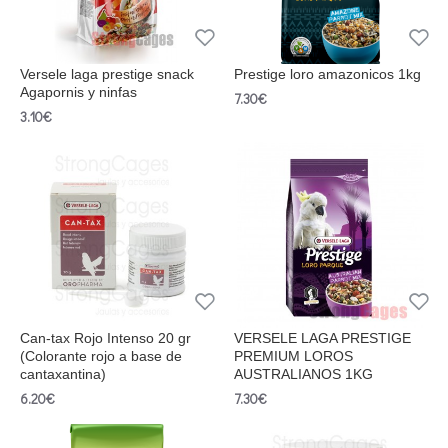
Versele laga prestige snack
Prestige loro amazonicos 1kg
Agapornis y ninfas
7.30€
3.10€
Can-tax Rojo Intenso 20 gr
VERSELE LAGA PRESTIGE
(Colorante rojo a base de
PREMIUM LOROS
cantaxantina)
AUSTRALIANOS 1KG
6.20€
7.30€