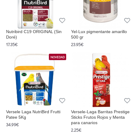
Nutribird C19 ORIGINAL (Sin
Yel-Lux pigmentante amarillo
Doré)
500 gr
17.35€
23.95€
NOVEDAD
Versele Laga NutriBird Frutti
Versele-Laga Barritas Prestige
Patee 5Kg
Sticks Frutos Rojos y Menta
para canarios
34.99€
2.25€