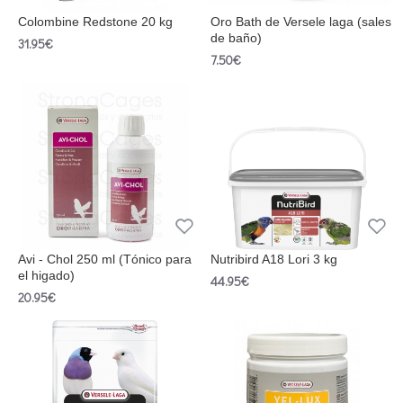
Colombine Redstone 20 kg
Oro Bath de Versele laga (sales
de baño)
31.95€
7.50€
Avi - Chol 250 ml (Tónico para
Nutribird A18 Lori 3 kg
el higado)
44.95€
20.95€