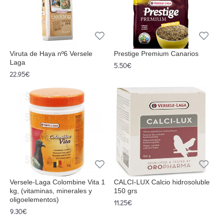
Viruta de Haya nº6 Versele
Prestige Premium Canarios
Laga
5.50€
22.95€
Versele-Laga Colombine Vita 1
CALCI-LUX Calcio hidrosoluble
kg, (vitaminas, minerales y
150 grs
oligoelementos)
11.25€
9.30€