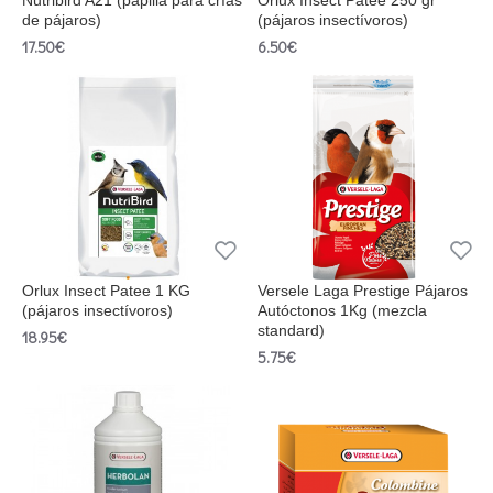
Nutribird A21 (papilla para crías
Orlux Insect Patee 250 gr
de pájaros)
(pájaros insectívoros)
17.50€
6.50€
Orlux Insect Patee 1 KG
Versele Laga Prestige Pájaros
(pájaros insectívoros)
Autóctonos 1Kg (mezcla
standard)
18.95€
5.75€