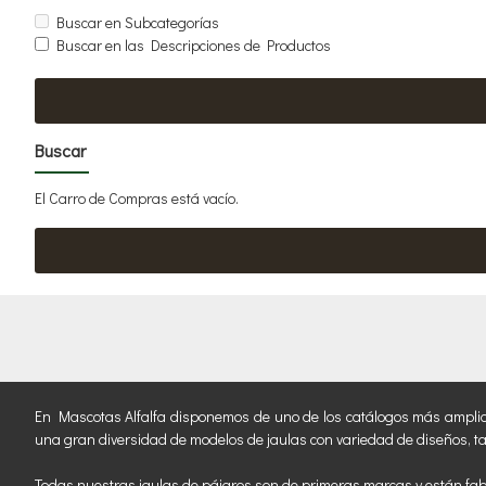
Buscar en Subcategorías
Buscar en las Descripciones de Productos
Buscar
El Carro de Compras está vacío.
En Mascotas Alfalfa disponemos de uno de los catálogos más amplios de
una gran diversidad de modelos de jaulas con variedad de diseños, t
Todas nuestras jaulas de pájaros son de primeras marcas y están fab