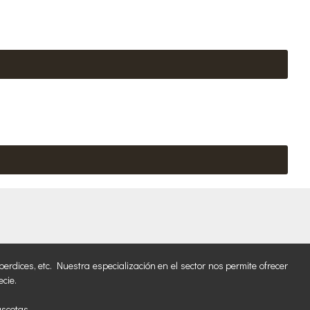
erdices, etc. Nuestra especialización en el sector nos permite ofrecer
cie.
ascotas.