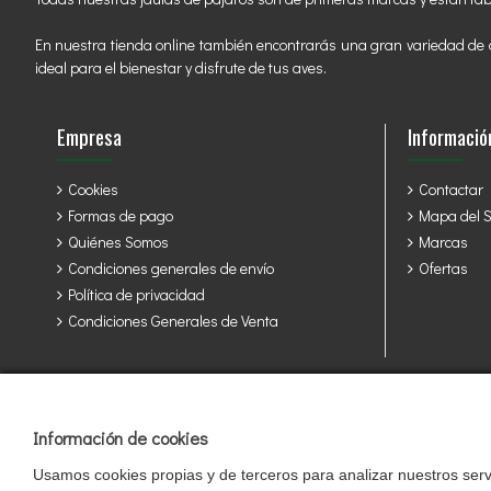
En nuestra tienda online también encontrarás una gran variedad de a
ideal para el bienestar y disfrute de tus aves.
Empresa
Informació
Cookies
Contactar
Formas de pago
Mapa del Si
Quiénes Somos
Marcas
Condiciones generales de envío
Ofertas
Política de privacidad
Condiciones Generales de Venta
Jaulas y accesorios para sus pájaros: Álava, Albacete, Alicante, Alme
Rioja, Cuenca, Girona, Granada, Guadalajara, Guipuzcoa, Huelva, Hue
Tarragona, Teruel, Toledo, Valencia, Valladolid, Vizcaya, Zamora, Zara
Información de cookies
Usamos cookies propias y de terceros para analizar nuestros servi