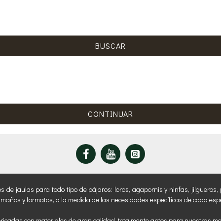
BUSCAR
CONTINUAR
 jaulas para todo tipo de pájaros: loros, agapornis y ninfas, jilgueros, p
amaños y formatos, a la medida de las necesidades específicas de cada espe
ricadas con materiales de gran calidad, totalmente aptos para nuestras m