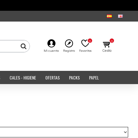
0
0
Cesta
Mi cuenta
Registro
Favoritos
S
CALES - HIGIENE
OFERTAS
PACKS
PAPEL