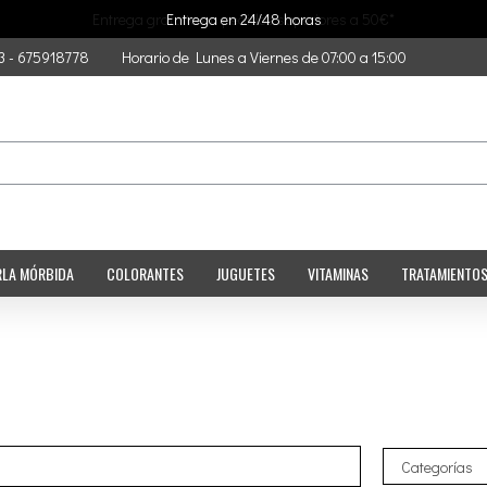
Entrega gratuita en pedidos superiores a 50€*
Entrega en 24/48 horas
3 - 675918778
Horario de Lunes a Viernes de 07:00 a 15:00
RLA MÓRBIDA
COLORANTES
JUGUETES
VITAMINAS
TRATAMIENTO