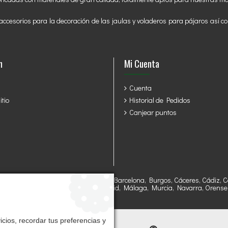
ccesorios para la decoración de las jaulas y voladeros para pájaros así co
n
Mi Cuenta
Cuenta
tio
Historial de Pedidos
Canjear puntos
ría, Asturias, Avila, Badajoz, Baleares, Barcelona, Burgos, Cáceres, Cádiz
sca, Jaen, León, Lleida, Lugo, Madrid, Málaga, Murcia, Navarra, Orense, P
goza.
cios, recordar tus preferencias y