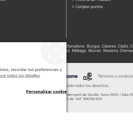
Canjear puntos
ría, Asturias, Avila, Badajoz, Baleares, Barcelona, Burgos, Cáceres, Cádiz
sca, Jaen, León, Lleida, Lugo, Madrid, Málaga, Murcia, Navarra, Orense, P
goza.
cios, recordar tus preferencias y
ce todos los detalles
.
Términos y condicio
.
StrongCages SL . Reservado todos los derechos
Personalizar cookies
egistrada en España en el Registro Mercantil de Sevilla, Tomo 5895 / folio 15 /
Registrado con número de NIF B90150308