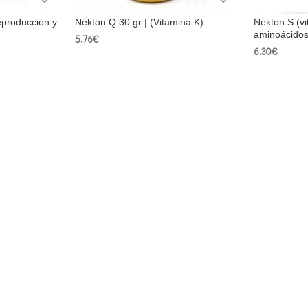
eproducción y
Nekton Q 30 gr | (Vitamina K)
Nekton S (vi
aminoácidos
5.76€
6.30€