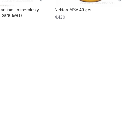
taminas, minerales y
Nekton MSA 40 grs
 para aves)
4.42€