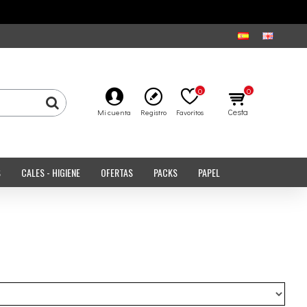
0
0
Cesta
Mi cuenta
Registro
Favoritos
S
CALES - HIGIENE
OFERTAS
PACKS
PAPEL