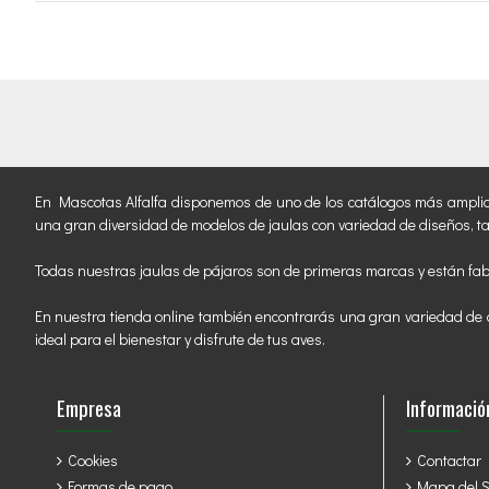
En Mascotas Alfalfa disponemos de uno de los catálogos más amplios de
una gran diversidad de modelos de jaulas con variedad de diseños, t
Todas nuestras jaulas de pájaros son de primeras marcas y están fab
En nuestra tienda online también encontrarás una gran variedad de a
ideal para el bienestar y disfrute de tus aves.
Empresa
Informació
Cookies
Contactar
Formas de pago
Mapa del Si