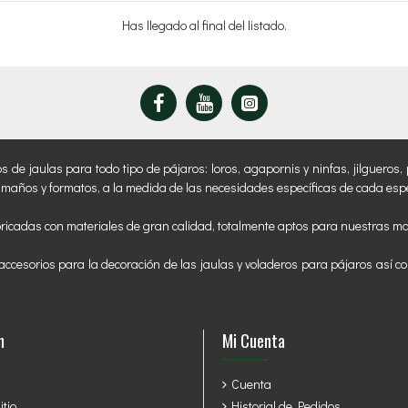
Has llegado al final del listado.
 jaulas para todo tipo de pájaros: loros, agapornis y ninfas, jilgueros, p
amaños y formatos, a la medida de las necesidades específicas de cada espe
ricadas con materiales de gran calidad, totalmente aptos para nuestras m
ccesorios para la decoración de las jaulas y voladeros para pájaros así co
n
Mi Cuenta
Cuenta
tio
Historial de Pedidos