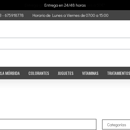
Entrega en 24/48 horas
3 - 675918778
Horario de Lunes a Viernes de 07:00 a 15:00
RLA MÓRBIDA
COLORANTES
JUGUETES
VITAMINAS
TRATAMIENTO