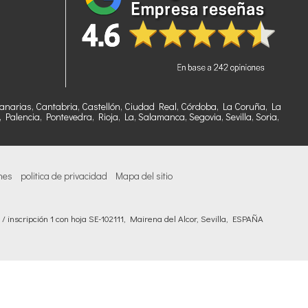
, Canarias, Cantabria, Castellón, Ciudad Real, Córdoba, La Coruña, La
alencia, Pontevedra, Rioja, La, Salamanca, Segovia, Sevilla, Soria,
nes
politica de privacidad
Mapa del sitio
 inscripción 1 con hoja SE-102111, Mairena del Alcor, Sevilla, ESPAÑA