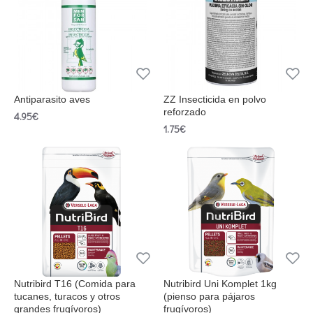
Antiparasito aves
ZZ Insecticida en polvo
reforzado
4.95€
1.75€
Nutribird T16 (Comida para
Nutribird Uni Komplet 1kg
tucanes, turacos y otros
(pienso para pájaros
grandes frugívoros)
frugívoros)