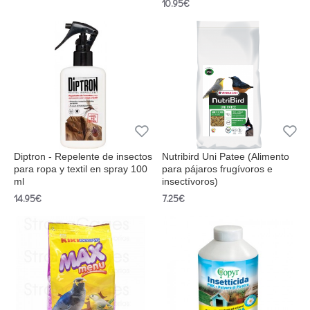
10.95€
Diptron - Repelente de insectos
Nutribird Uni Patee (Alimento
para ropa y textil en spray 100
para pájaros frugívoros e
ml
insectívoros)
14.95€
7.25€