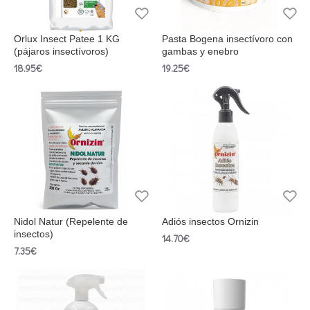
Orlux Insect Patee 1 KG
Pasta Bogena insectívoro con
(pájaros insectívoros)
gambas y enebro
18.95€
19.25€
Nidol Natur (Repelente de
Adiós insectos Ornizin
insectos)
14.70€
7.35€