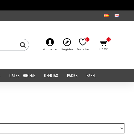
0
0
Cesta
Mi cuenta
Registro
Favoritos
S
CALES - HIGIENE
OFERTAS
PACKS
PAPEL