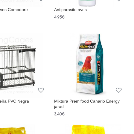
ves Comodore
Antiparasito aves
4.95€
leña PVC Negra
Mixtura Premifood Canario Energy
jarad
3.40€