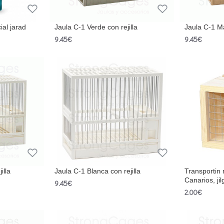
al jarad
Jaula C-1 Verde con rejilla
Jaula C-1 Ma
9.45€
9.45€
illa
Jaula C-1 Blanca con rejilla
Transportin
Canarios, ji
9.45€
2.00€