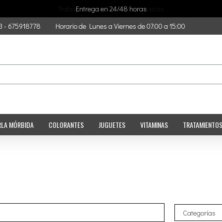
Trabajamos con las mejores marcas
3 - 675918778
Horario de Lunes a Viernes de 07:00 a 15:00
RLA MÓRBIDA
COLORANTES
JUGUETES
VITAMINAS
TRATAMIENTO