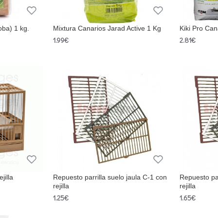
oba) 1 kg.
Mixtura Canarios Jarad Active 1 Kg
Kiki Pro Ca
1.99€
2.81€
jilla
Repuesto parrilla suelo jaula C-1 con
Repuesto par
rejilla
rejilla
1.25€
1.65€