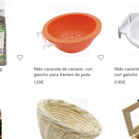
g.
Nido cacerola de canario, con
Nido cacero
gancho para frentes de jaula
con gancho
1.29€
0.90€