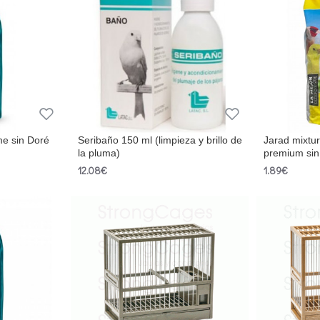
me sin Doré
Seribaño 150 ml (limpieza y brillo de
Jarad mixtu
la pluma)
premium sin 
12.08€
1.89€