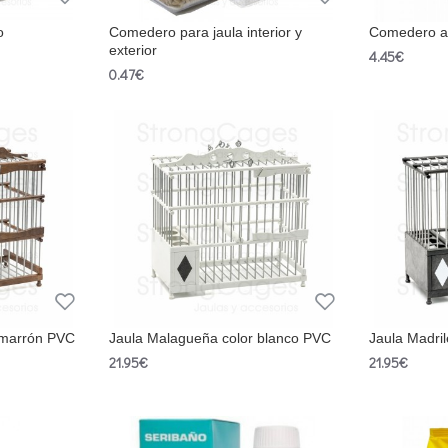
o
Comedero para jaula interior y
Comedero a
exterior
4.45€
0.47€
 marrón PVC
Jaula Malagueña color blanco PVC
Jaula Madri
21.95€
21.95€