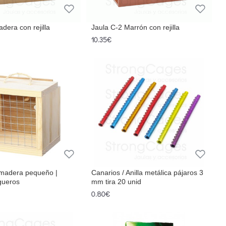
dera con rejilla
Jaula C-2 Marrón con rejilla
10.35€
 madera pequeño |
Canarios / Anilla metálica pájaros 3
lgueros
mm tira 20 unid
0.80€