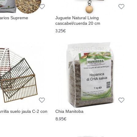
narios Supreme
Juguete Natural Living
cascabel/cuerda 20 cm
3.25€
rilla suelo jaula C-2 con
Chia Manitoba
8.95€