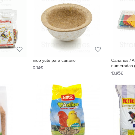
nido yute para canario
Canarios / A
numeradas 
0.74€
10.95€