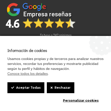
Información de cookies
Usamos cookies propias y de terceros para analizar nuestros
Términos y condiciones
servicios, recordar tus preferencias y mostrarte publicidad
politica de privacidad
Mapa del sitio
según tu perfil y hábitos de navegación.
.
StrongCages SL . Reservado todos los derechos
Conoce todos los detalles
.
Mascotasalfalfa.com pertenece al grupo StrongCages SL, una empresa
registrada en España en el Registro Mercantil de Sevilla, Tomo 5895 /
Cookie
folio 15 / inscripción 1 con hoja SE-102111, Mairena del Alcor, Sevilla,
Aceptar Todas
Rechazar
ESPAÑA Registrado con número de NIF B90150308
Box
Personalizar cookies
Settings
0
0